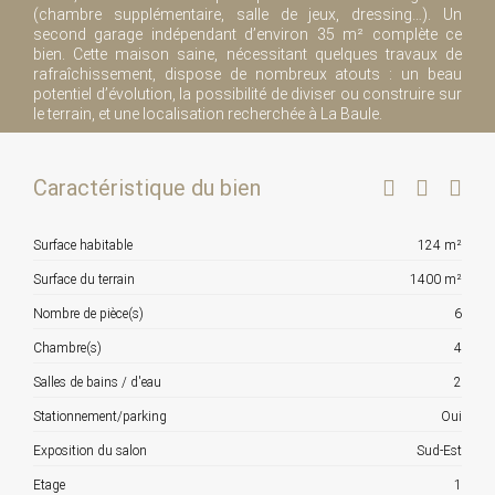
(chambre supplémentaire, salle de jeux, dressing…). Un
second garage indépendant d’environ 35 m² complète ce
bien. Cette maison saine, nécessitant quelques travaux de
rafraîchissement, dispose de nombreux atouts : un beau
potentiel d’évolution, la possibilité de diviser ou construire sur
le terrain, et une localisation recherchée à La Baule.
Caractéristique du bien
Surface habitable
124 m²
Surface du terrain
1400 m²
Nombre de pièce(s)
6
Chambre(s)
4
Salles de bains / d'eau
2
Stationnement/parking
Oui
Exposition du salon
Sud-Est
Etage
1