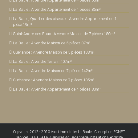
La Baule : A vendre Appartement de 4 pièces 63m²
La Baule : A vendre Appartement de 4 pièces 85m²
La Baule, Quartier des oiseaux : A vendre Appartement de 1
pièce 19m²
Saint-André des Eaux : A vendre Maison de 7 pièces 180m²
La Baule : A vendre Maison de 5 pièces 87m²
Guérande : A vendre Maison de 5 pièces 138m²
La Baule : A vendre Terrain 407m²
La Baule : A vendre Maison de 7 pièces 142m²
Guérande : A vendre Maison de 7 pièces 185m²
La Baule : A vendre Appartement de 4 pièces 83m²
Copyright 2012 - 2020
Vacti Immobilier La Baule
|
Conception PCNET
Services La Baule
|
RS Services 44 Dépannage instalation Electricité