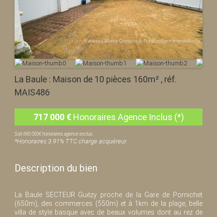
La Baule : Maison de 10 pièces 160m² , réf.
MAIS486
717 000
€
Honoraires Agence Inclus (*)
Soit 690 000€ honoraires agence exclus.
*Honoraires 3.91% TTC charge acquéreur.
Description du bien
La Baule SECTEUR Guézy proche de la Gare de Pornichet
(650m), des commerces (550m) et à 1km de la plage, belle
villa de style basque avec de beaux volumes dont au rez de