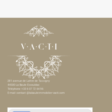
281 avenue de Lattre de Tassigny
44500 La Baule Escoublac
Téléphone +33 6 07 72 64 96
E-mail :contact @labauleimmobilier-vacti.com