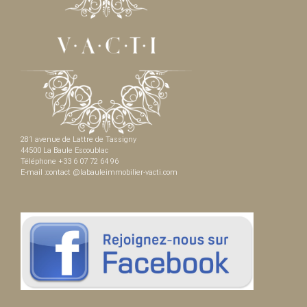
281 avenue de Lattre de Tassigny
44500 La Baule Escoublac
Téléphone +33 6 07 72 64 96
E-mail :contact @labauleimmobilier-vacti.com