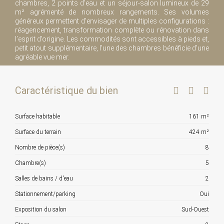
chambres, 2 points d’eau et un séjour-salon lumineux de 29
m² agrémenté de nombreux rangements. Ses volumes
généreux permettent d’envisager de multiples configurations :
réagencement, transformation complète ou rénovation dans
l’esprit d’origine. Les commodités sont accessibles à pieds et,
petit atout supplémentaire, l’une des chambres bénéficie d’une
agréable vue mer.
Caractéristique du bien
Surface habitable
161 m²
Surface du terrain
424 m²
Nombre de pièce(s)
8
Chambre(s)
5
Salles de bains / d'eau
2
Stationnement/parking
Oui
Exposition du salon
Sud-Ouest