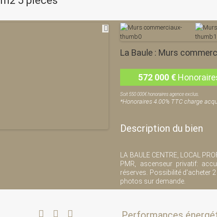
m2 5 pièces
La Baule : Murs commerci
572 000
€
Honoraire
Soit 550 000€ honoraires agence exclus.
*Honoraires 4.00% TTC charge acqu
Description du bien
LA BAULE CENTRE, LOCAL PROF
PMR, ascenseur privatif: accue
réserves. Possibilité d'acheter 
photos sur demande.
Performances énergé