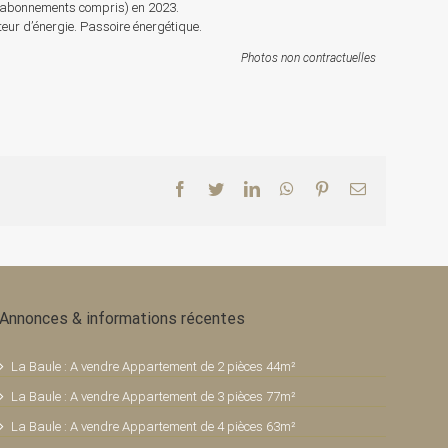
 (abonnements compris) en 2023.
r d’énergie. Passoire énergétique.
Photos non contractuelles
Facebook
Twitter
LinkedIn
WhatsApp
Pinterest
Email
Annonces & informations récentes
La Baule : A vendre Appartement de 2 pièces 44m²
La Baule : A vendre Appartement de 3 pièces 77m²
La Baule : A vendre Appartement de 4 pièces 63m²