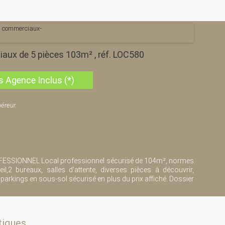
aux de 5 pièces 103m² , réf. LOC580
s Agence Inclus (*)
éreur.
ESSIONNEL Local professionnel sécurisé de 104m², normes
il,2 bureaux, salles d'attente, diverses pièces à découvrir,
2 parkings en sous-sol sécurisé en plus du prix affiché. Dossier
tiques