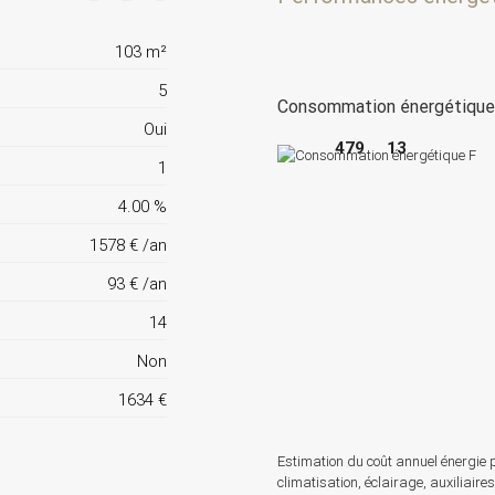
103 m²
5
Consommation énergétiqu
Oui
479
13
1
4.00 %
1578 € /an
93 € /an
14
Non
1634 €
Estimation du coût annuel énergie 
climatisation, éclairage, auxiliaires