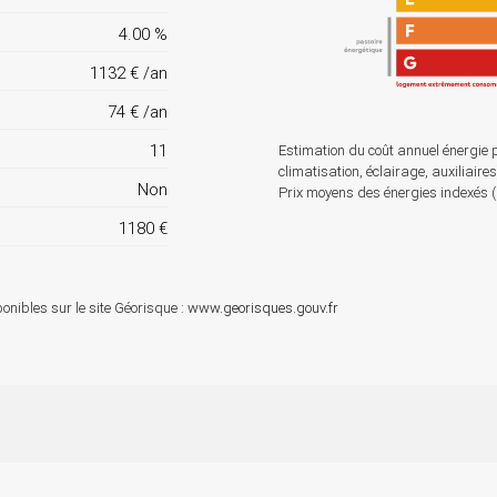
4.00 %
1132 € /an
74 € /an
11
Estimation du coût annuel énergie 
climatisation, éclairage, auxiliaire
Non
Prix moyens des énergies indexés
1180 €
onibles sur le site Géorisque :
www.georisques.gouv.fr