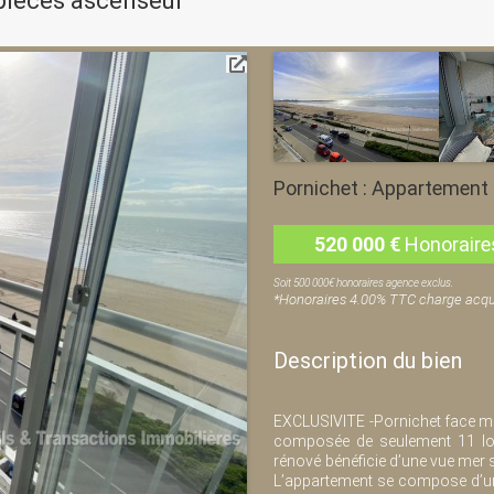
pièces ascenseur
Pornichet : Appartement 
520 000
€
Honoraire
Soit 500 000€ honoraires agence exclus.
*Honoraires 4.00% TTC charge acqu
Description du bien
EXCLUSIVITE -Pornichet face mer
composée de seulement 11 lot
rénové bénéficie d’une vue mer s
L’appartement se compose d’une