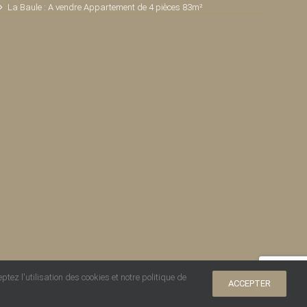
La Baule : A vendre Appartement de 4 pièces 83m²
tez l'utilisation des cookies et notre politique de
ACCEPTER
stalation Electricité plomberie