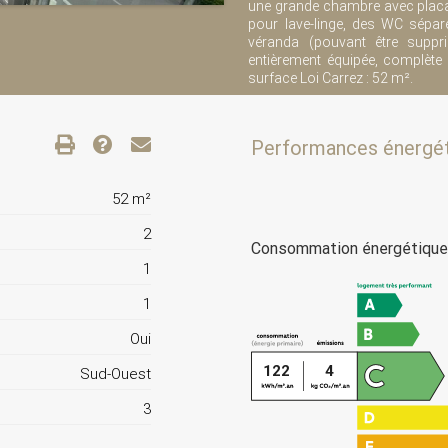
une grande chambre avec placa
pour lave-linge, des WC sépar
véranda (pouvant être suppr
entièrement équipée, complète
surface Loi Carrez : 52 m².
Performances énergé
52 m²
2
Consommation énergétiqu
1
1
Oui
122
4
Sud-Ouest
3