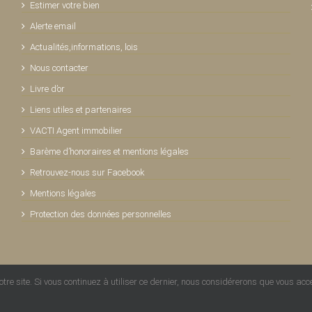
Estimer votre bien
Alerte email
Actualités,informations, lois
Nous contacter
Livre d’or
Liens utiles et partenaires
VACTI Agent immobilier
Barème d’honoraires et mentions légales
Retrouvez-nous sur Facebook
Mentions légales
Protection des données personnelles
re site. Si vous continuez à utiliser ce dernier, nous considérerons que vous accep
mmobilier La Baule
|
Conception PCNET Services La Baule
|
RS Services 44 Dépannage in