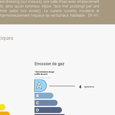
rd dressing (sur mesure), une salle d’eau avec emplacement
és, ainsi qu’un lumineux séjour face mer prolongé par une
imée selon vos envies). La cuisine ouverte, moderne et
 harmonieusement l’espace de vie.Surface habitable : 59 m²,
tiques
e
Emission de gaz
4