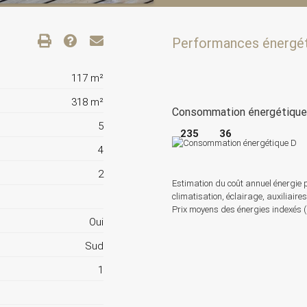
Performances énergé
117 m²
318 m²
Consommation énergétiqu
5
235
36
4
2
Estimation du coût annuel énergie 
climatisation, éclairage, auxiliaire
Prix moyens des énergies indexés
Oui
Sud
1