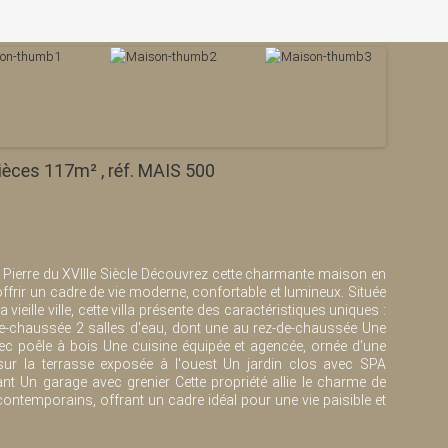
ièces 117m² , réf. MAIS 500
 Pierre du XVIIIe Siècle Découvrez cette charmante maison en
ffrir un cadre de vie moderne, confortable et lumineux. Située
ieille ville, cette villa présente des caractéristiques uniques :
e-chaussée 2 salles d'eau, dont une au rez-de-chaussée Une
ec poêle à bois Une cuisine équipée et agencée, ornée d'une
 sur la terrasse exposée à l'ouest Un jardin clos avec SPA
nt Un garage avec grenier Cette propriété allie le charme de
ntemporains, offrant un cadre idéal pour une vie paisible et