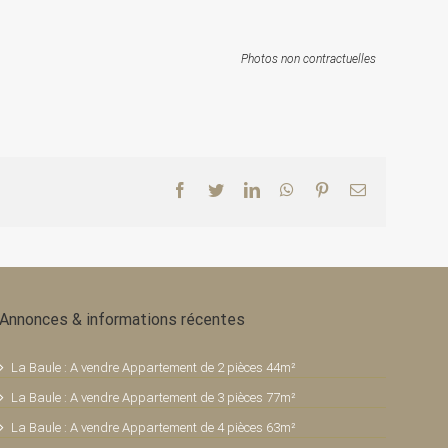
Photos non contractuelles
Facebook
Twitter
LinkedIn
WhatsApp
Pinterest
Email
Annonces & informations récentes
La Baule : A vendre Appartement de 2 pièces 44m²
La Baule : A vendre Appartement de 3 pièces 77m²
La Baule : A vendre Appartement de 4 pièces 63m²