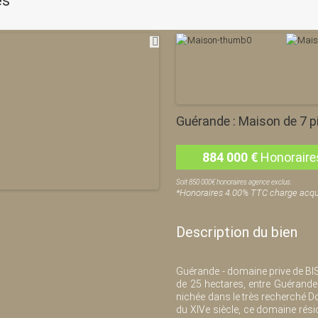
es
Guérande : Maison de 7 p
884 000
€
Honoraire
Soit 850 000€ honoraires agence exclus.
*Honoraires 4.00% TTC charge acqu
Description du bien
Guérande - domaine prive de BIS
de 25 hectares, entre Guérande
nichée dans le très recherché Do
du XIVe siècle, ce domaine résid