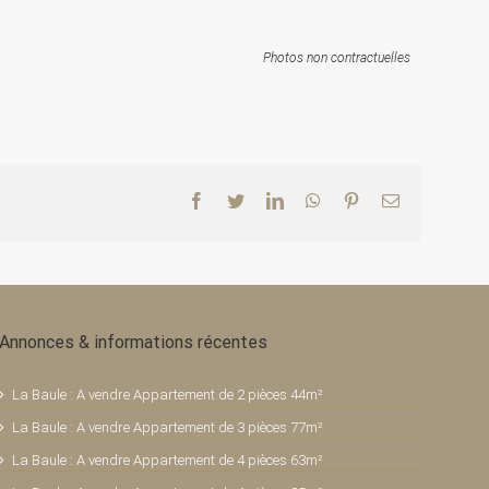
Photos non contractuelles
Facebook
Twitter
LinkedIn
WhatsApp
Pinterest
Email
Annonces & informations récentes
La Baule : A vendre Appartement de 2 pièces 44m²
La Baule : A vendre Appartement de 3 pièces 77m²
La Baule : A vendre Appartement de 4 pièces 63m²