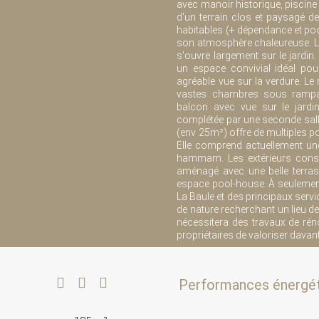
avec manoir historique, piscine 
d'un terrain clos et paysagé d
habitables (+ dépendance et poo
son atmosphère chaleureuse. La 
s'ouvre largement sur le jardin
un espace convivial idéal pour
agréable vue sur la verdure. Le 
vastes chambres sous rampant
balcon avec vue sur le jard
complétée par une seconde sal
(env 25m²) offre de multiples pos
Elle comprend actuellement une
hammam. Les extérieurs consti
aménagé avec une belle terrass
espace pool-house. À seulemen
La Baule et des principaux servi
de nature recherchant un lieu de
nécessitera des travaux de réno
propriétaires de valoriser davan
Performances énergé