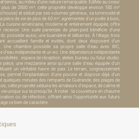
et tennis, au milieu d'une nature remarquable. Édifiée au coeur
e plus de 2800 m², cette propriété développe environ 185 m²
l house) et séduit par ses volumes généreux, sa luminosité et
pièce de vie de plus de 60 m², agrémentée d'un poêle à bois,
. La cuisine américaine, moderne et entièrement équipée, offre
 recevoir. Une suite parentale de plain-pied bénéficie d'une
rdc possède aussi, une buanderie et débarras. À l'étage, trois
 accueillent famille et invités, dont deux disposent d'un
in. Une chambre possède sa propre salle d'eau avec WC,
le d'eau indépendante et un wc. Une dépendance indépendante
sibilités : espace de réception, atelier, bureau ou futur studio.
 pièce, une mezzanine ainsi qu'une salle d'eau équipée d'un
tuent un véritable havre de paix. Le terrain, soigneusement
e, permet l'implantation d'une piscine et dispose déjà d'un
t quelques minutes des remparts de Guérande, des plages de
ces, cette propriété séduira les amateurs d'espace, de calme et
 vie unique sur la presqu'île. À noter : la couverture en chaume
vation ou de réfection, offrant ainsi l'opportunité aux futurs
tage ce bien de caractère.
tiques