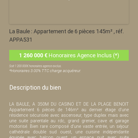
La Baule : Appartement de 6 pièces 145m² , réf.
APPA531
1 260 000
€
Honoraires Agence Inclus (*)
Soit 1 200 000€ honoraires agence exclus.
*Honoraires 3.00% TTC charge acquéreur.
Description du bien
LA BAULE, A 350M DU CASINO ET DE LA PLAGE BENOIT
Appartement 6 pièces de 146m² au dernier étage d'une
résidence sécurisée avec ascenseur, type duplex mais avec
une suite parentale au rdc, grand grenier, cave et garage
motorisé. Bien rare composé d'une vaste entrée, un séjour
cathédrale double sud ouest, une cuisine indépendante
équipée avec balcon ouest, un espace nuit avec suite