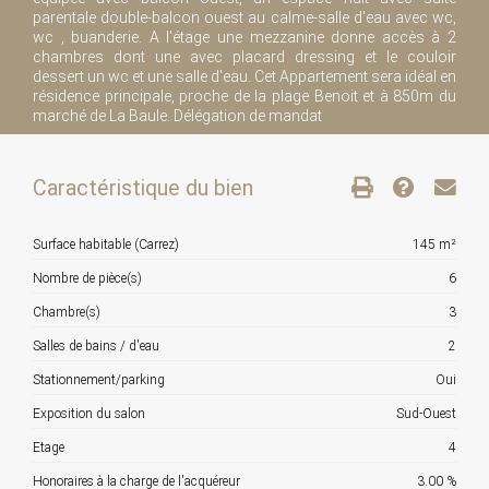
parentale double-balcon ouest au calme-salle d'eau avec wc,
wc , buanderie. A l'étage une mezzanine donne accès à 2
chambres dont une avec placard dressing et le couloir
dessert un wc et une salle d'eau. Cet Appartement sera idéal en
résidence principale, proche de la plage Benoit et à 850m du
marché de La Baule. Délégation de mandat
Caractéristique du bien
Surface habitable (Carrez)
145 m²
Nombre de pièce(s)
6
Chambre(s)
3
Salles de bains / d'eau
2
Stationnement/parking
Oui
Exposition du salon
Sud-Ouest
Etage
4
Honoraires à la charge de l'acquéreur
3.00 %