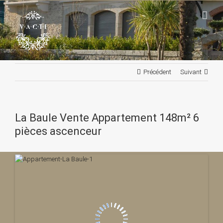
Passer
au
contenu
Précédent
Suivant
La Baule Vente Appartement 148m² 6
pièces ascenceur