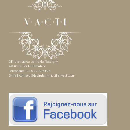
281 avenue de Lattre de Tassigny
44500 La Baule Escoublac
Téléphone +33 6 07 72 64 96
E-mail :contact @labauleimmobilier-vacti.com