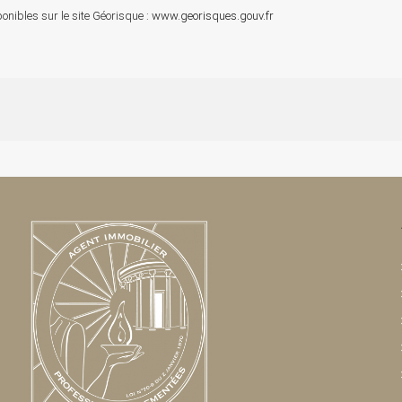
onibles sur le site Géorisque :
www.georisques.gouv.fr