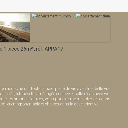
e 1 pièce 26m² , réf. APPA17
rrasse vue sur toute la baie: pièce de vie avec très belle vue
'entrée, kitchenette aménagée équipée et salle d'eau avec wc.
partie communes refaites, vous pourrez mettre votre vélo dans
l et entreposer table et chaises dans la cave privative.