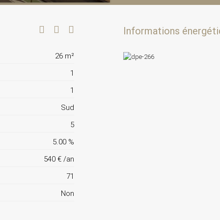
Informations énergéti
26 m²
1
1
Sud
5
5.00 %
540 € /an
71
Non