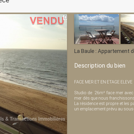
èce
La Baule : Appartement d
Description du bien
FACE MER ET EN ETAGE ELEVE
Studio de 26m² face mer avec te
mer dès que nous franchissons l
La résidence est propre et les 
un emplacement prévu au sous-so