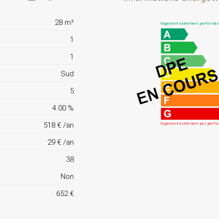
28 m²
1
1
Sud
5
4.00 %
518 € /an
29 € /an
38
Non
652 €