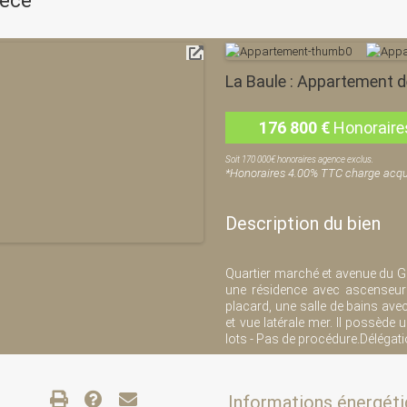
ièce
La Baule : Appartement d
176 800
€
Honoraire
Soit 170 000€ honoraires agence exclus.
*Honoraires 4.00% TTC charge acqu
Description du bien
Quartier marché et avenue du Gé
une résidence avec ascenseur
placard, une salle de bains ave
et vue latérale mer. Il possède
lots - Pas de procédure.Délégat
Informations énergétiq