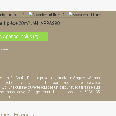
e 1 pièce 28m² , réf. APPA298
s Agence Inclus (*)
éreur.
néral De Gaulle, Plage à proximité, studio en étage élevé dans
 proche de tout à pieds . Il se compose d'une entrée avec
c wc, une cuisine ouverte équipée,un séjour avec terrasse sud
 une grande cave - Charges annuelles de copropriété 518€ - 35
ion de mandat.
ues : En cours...