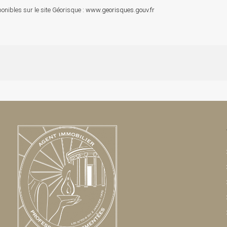
onibles sur le site Géorisque :
www.georisques.gouv.fr