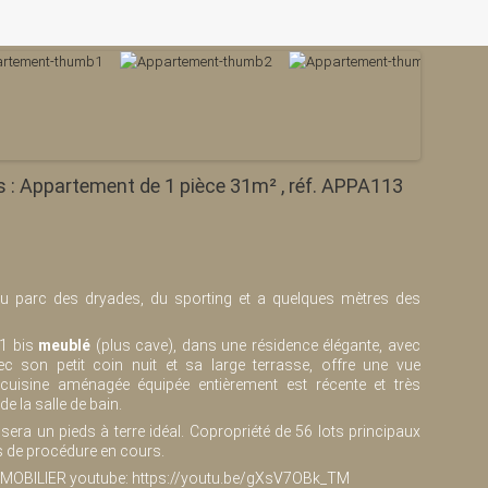
ns : Appartement de 1 pièce 31m² , réf. APPA113
du parc des dryades, du sporting et a quelques mètres des
T1 bis
meublé
(plus cave), dans une résidence élégante, avec
ec son petit coin nuit et sa large terrasse, offre une vue
 cuisine aménagée équipée entièrement est récente et très
e la salle de bain.
sera un pieds à terre idéal. Copropriété de 56 lots principaux
s de procédure en cours.
IMMOBILIER youtube: https://youtu.be/gXsV7OBk_TM