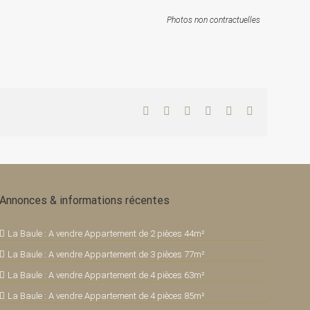
Photos non contractuelles
Facebook
Twitter
LinkedIn
WhatsApp
Pinterest
Email
Annonces & informations récentes
La Baule : A vendre Appartement de 2 pièces 44m²
La Baule : A vendre Appartement de 3 pièces 77m²
La Baule : A vendre Appartement de 4 pièces 63m²
La Baule : A vendre Appartement de 4 pièces 85m²