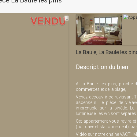
ce La Baule les pins
La Baule, La Baule les pi
Description du bien
A La Baule Les pins, proche 
commerces et de la plage,
Venez découvrir ce ravissant 
ascenseur. Le pièce de vie,av
imprenable sur la pinède. La
lumineuse, les wc sont séparés d
Cet appartement vous ravira et 
(hor cave et stationnement), pa
Vidéo sur notre chaîne VACTI 