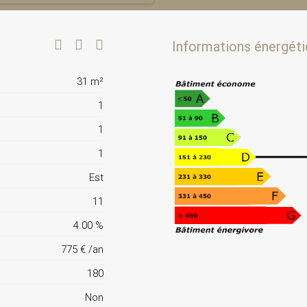
Informations énergéti
31 m²
1
1
1
Est
11
4.00 %
775 € /an
180
Non