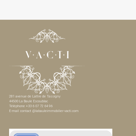
281 avenue de Lattre de Tassigny
44500 La Baule Escoublac
Téléphone +33 6 07 72 64 96
E-mail :contact @labauleimmobilier-vacti.com