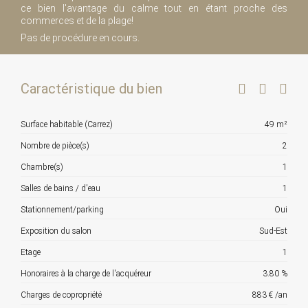
ce bien l'avantage du calme tout en étant proche des
commerces et de la plage!
Pas de procédure en cours.
Caractéristique du bien
Surface habitable (Carrez)
49 m²
Nombre de pièce(s)
2
Chambre(s)
1
Salles de bains / d'eau
1
Stationnement/parking
Oui
Exposition du salon
Sud-Est
Etage
1
Honoraires à la charge de l'acquéreur
3.80 %
Charges de copropriété
883 € /an