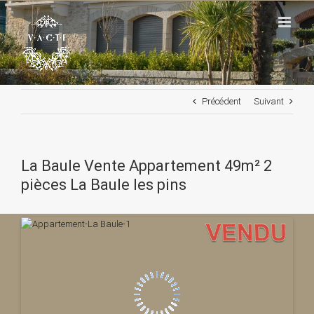
Passer
au
contenu
Précédent
Suivant
La Baule Vente Appartement 49m² 2
pièces La Baule les pins