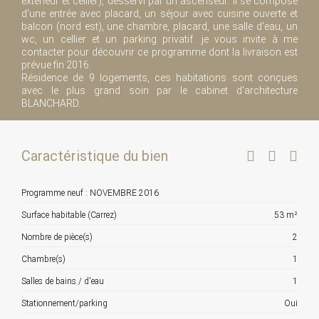
extérieur et cellier), desservi par un ascenseur. Il se compose
d'une entrée avec placard, un séjour avec cuisine ouverte et
balcon (nord est), une chambre, placard, une salle d'eau, un
wc, un cellier et un parking privatif. je vous invite à me
contacter pour découvrir ce programme dont la livraison est
prévue fin 2016.
Résidence de 9 logements, ces habitations sont conçues
avec le plus grand soin par le cabinet d'architecture
BLANCHARD.
Caractéristique du bien
Programme neuf : NOVEMBRE 2016
Surface habitable (Carrez)
53 m²
Nombre de pièce(s)
2
Chambre(s)
1
Salles de bains / d'eau
1
Stationnement/parking
Oui