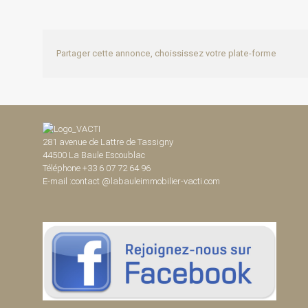
Partager cette annonce, choississez votre plate-forme
281 avenue de Lattre de Tassigny
44500 La Baule Escoublac
Téléphone +33 6 07 72 64 96
E-mail :contact @labauleimmobilier-vacti.com