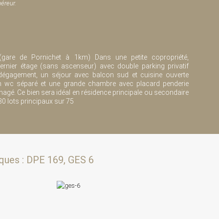
éreur.
gare de Pornichet à 1km) Dans une petite copropriété,
rnier étage (sans ascenseur) avec double parking privatif
égagement, un séjour avec balcon sud et cuisine ouverte
 un wc séparé et une grande chambre avec placard penderie
gé. Ce bien sera idéal en résidence principale ou secondaire
 30 lots principaux sur 75
ques : DPE 169, GES 6