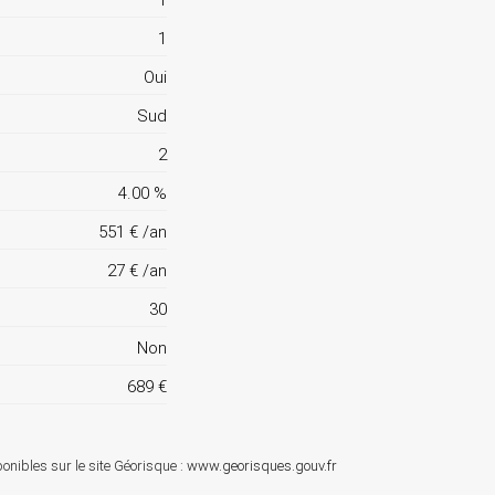
1
1
Oui
Sud
2
4.00 %
551 € /an
27 € /an
30
Non
689 €
onibles sur le site Géorisque :
www.georisques.gouv.fr