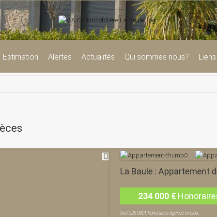
Estimation
Alertes
Actualités
Qui sommes nous?
Liens
ièces
La Baule : Appartement d
234 000
€
Honoraire
Soit 225 000€ honoraires agence exclus.