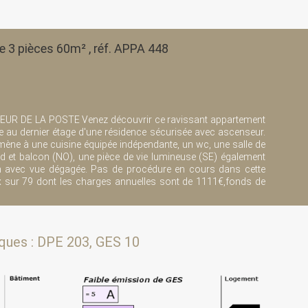
e 3 pièces 60m² , réf. APPA 448
UR DE LA POSTE Venez découvrir ce ravissant appartement
e au dernier étage d'une résidence sécurisée avec ascenseur.
ène à une cuisine équipée indépendante, un wc, une salle de
d et balcon (NO), une pièce de vie lumineuse (SE) également
n avec vue dégagée. Pas de procédure en cours dans cette
ux sur 79 dont les charges annuelles sont de 1111€,fonds de
ques : DPE 203, GES 10