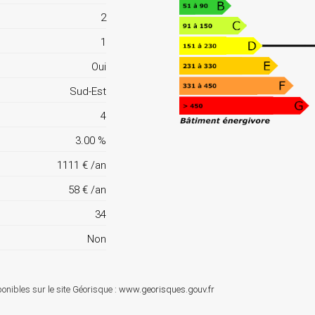
2
1
Oui
Sud-Est
4
3.00 %
1111 € /an
58 € /an
34
Non
onibles sur le site Géorisque :
www.georisques.gouv.fr