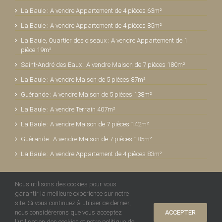
La Baule : A vendre Appartement de 4 pièces 63m²
La Baule : A vendre Appartement de 4 pièces 85m²
La Baule, Quartier des oiseaux : A vendre Appartement de 1
pièce 19m²
Saint-André des Eaux : A vendre Maison de 7 pièces 180m²
La Baule : A vendre Maison de 5 pièces 87m²
Guérande : A vendre Maison de 5 pièces 138m²
La Baule : A vendre Terrain 407m²
La Baule : A vendre Maison de 7 pièces 142m²
Guérande : A vendre Maison de 7 pièces 185m²
La Baule : A vendre Appartement de 4 pièces 83m²
Nous utilisons des cookies pour vous
garantir la meilleure expérience sur notre
site. Si vous continuez à utiliser ce dernier,
ACCEPTER
nous considérerons que vous acceptez
l'utilisation des cookies et notre politique de