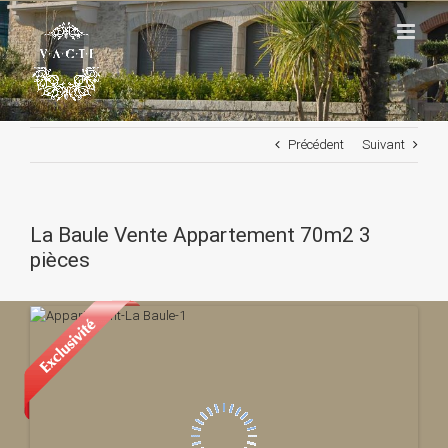
Passer
au
contenu
Précédent
Suivant
La Baule Vente Appartement 70m2 3
pièces