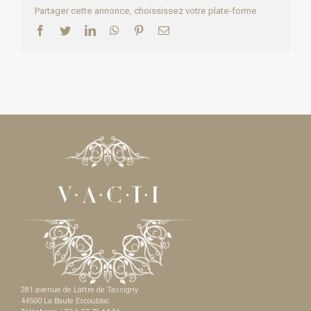
Partager cette annonce, choississez votre plate-forme
Facebook
Twitter
LinkedIn
WhatsApp
Pinterest
Email
281 avenue de Lattre de Tassigny
44500 La Baule Escoublac