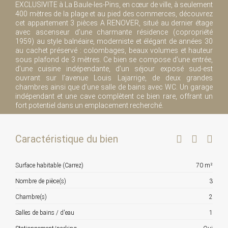
EXCLUSIVITE à La Baule-les-Pins, en cœur de ville, à seulement
400 mètres de la plage et au pied des commerces, découvrez
cet appartement 3 pièces A RENOVER, situé au dernier étage
avec ascenseur d’une charmante résidence (copropriété
1959) au style balnéaire, moderniste et élégant de années 30
au cachet préservé : colombages, beaux volumes et hauteur
sous plafond de 3 mètres. Ce bien se compose d’une entrée,
d’une cuisine indépendante, d’un séjour exposé sud-est
ouvrant sur l’avenue Louis Lajarrige, de deux grandes
chambres ainsi que d’une salle de bains avec WC. Un garage
indépendant et une cave complètent ce bien rare, offrant un
fort potentiel dans un emplacement recherché.
Caractéristique du bien
Surface habitable (Carrez)
70 m²
Nombre de pièce(s)
3
Chambre(s)
2
Salles de bains / d'eau
1