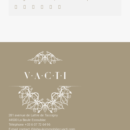
Facebook
Twitter
LinkedIn
WhatsApp
Pinterest
Email
281 avenue de Lattre de Tassigny
44500 La Baule Escoublac
Téléphone +33 6 07 72 64 96
E-mail :contact @labauleimmobilier-vacti.com