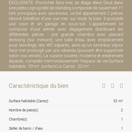
EXCLUSIVITE -Pornichet face mer, en étage élevé Situé dans
une petite copropriété de standing composée de seulement 11
lots principaux avec ascenseur, ce bel appartement 2 pièces
rénové bénéficie d’une vue mer sur toute la baie. Il possède
une cave et un garage en sous-sol. L’appartement se
compose d’une entrée avec dégagement distribuant les
différentes pièces : une grande chambre avec placard
dressing (sur mesure), une salle d’eau avec emplacement
pour lave-linge, des WC séparés, ainsi qu’un lumineux séjour
face mer prolongé par une véranda (pouvant être supprimée
selon vos envies). La cuisine ouverte, moderne et entièrement
équipée, complète harmonieusement l’espace de vie.Surface
habitable : 59 m², surface Loi Carrez : 52 m².
Caractéristique du bien
Surface habitable (Carrez)
52 m²
Nombre de pièce(s)
2
Chambre(s)
1
Salles de bains / d'eau
1