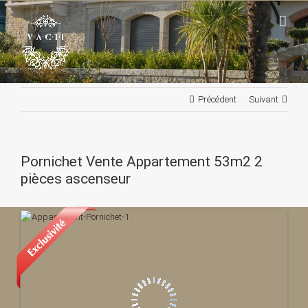
Passer
au
contenu
Précédent
Suivant
Pornichet Vente Appartement 53m2 2
pièces ascenseur