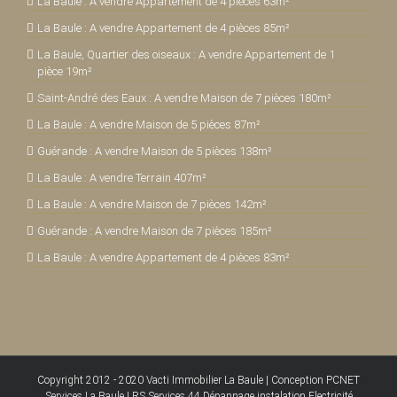
La Baule : A vendre Appartement de 4 pièces 63m²
La Baule : A vendre Appartement de 4 pièces 85m²
La Baule, Quartier des oiseaux : A vendre Appartement de 1
pièce 19m²
Saint-André des Eaux : A vendre Maison de 7 pièces 180m²
La Baule : A vendre Maison de 5 pièces 87m²
Guérande : A vendre Maison de 5 pièces 138m²
La Baule : A vendre Terrain 407m²
La Baule : A vendre Maison de 7 pièces 142m²
Guérande : A vendre Maison de 7 pièces 185m²
La Baule : A vendre Appartement de 4 pièces 83m²
Copyright 2012 - 2020
Vacti Immobilier La Baule
|
Conception PCNET
Services La Baule
|
RS Services 44 Dépannage instalation Electricité