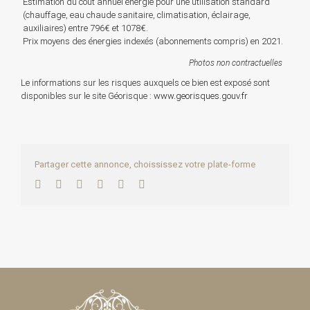
Estimation du coût annuel énergie pour une utilisation standard
(chauffage, eau chaude sanitaire, climatisation, éclairage,
auxiliaires) entre 796€ et 1078€.
Prix moyens des énergies indexés (abonnements compris) en 2021.
Photos non contractuelles
Le informations sur les risques auxquels ce bien est exposé sont
disponibles sur le site Géorisque :
www.georisques.gouv.fr
Partager cette annonce, choississez votre plate-forme
Facebook
Twitter
LinkedIn
WhatsApp
Pinterest
Email