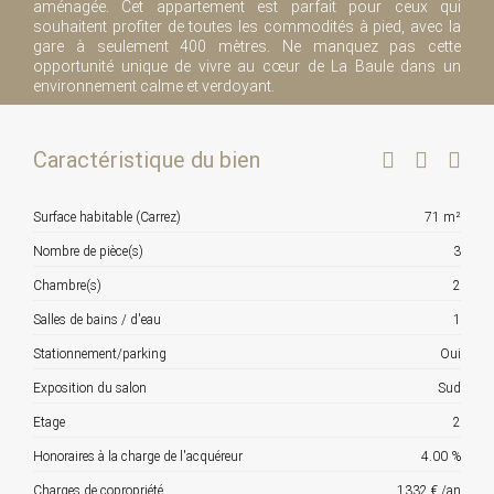
aménagée. Cet appartement est parfait pour ceux qui
souhaitent profiter de toutes les commodités à pied, avec la
gare à seulement 400 mètres. Ne manquez pas cette
opportunité unique de vivre au cœur de La Baule dans un
environnement calme et verdoyant.
Caractéristique du bien
Surface habitable (Carrez)
71 m²
Nombre de pièce(s)
3
Chambre(s)
2
Salles de bains / d'eau
1
Stationnement/parking
Oui
Exposition du salon
Sud
Etage
2
Honoraires à la charge de l'acquéreur
4.00 %
Charges de copropriété
1332 € /an