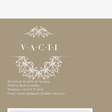
281 avenue de Lattre de Tassigny
44500 La Baule Escoublac
Téléphone +33 6 07 72 64 96
E-mail :contact @labauleimmobilier-vacti.com