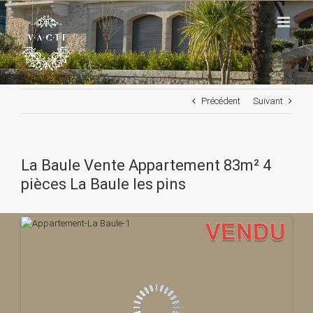
Passer
au
contenu
Précédent
Suivant
La Baule Vente Appartement 83m² 4
pièces La Baule les pins