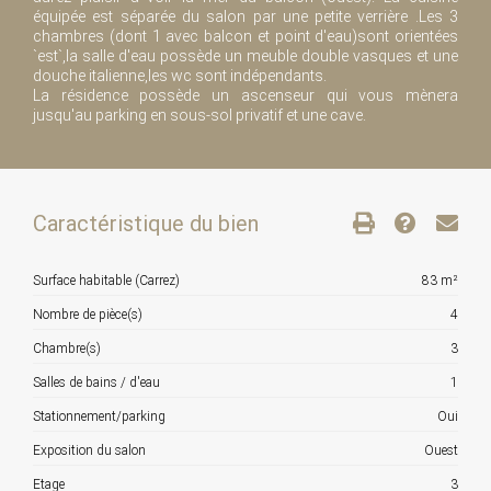
équipée est séparée du salon par une petite verrière .Les 3
chambres (dont 1 avec balcon et point d'eau)sont orientées
`est`,la salle d'eau possède un meuble double vasques et une
douche italienne,les wc sont indépendants.
La résidence possède un ascenseur qui vous mènera
jusqu'au parking en sous-sol privatif et une cave.
Caractéristique du bien
Surface habitable (Carrez)
83 m²
Nombre de pièce(s)
4
Chambre(s)
3
Salles de bains / d'eau
1
Stationnement/parking
Oui
Exposition du salon
Ouest
Etage
3