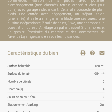
commerces Maison de 5 pièces avec potentiel
d'aménagement (non classée), terrain arboré et clos (sur
dune) avec garage indépendant. Cette villa possède de plain
pieds une entrée avec dégagement, un séjour salon
(cheminée) et salle à manger en enfilade orientés ouest, une
cuisine indépendante, 2 salle de bains, 1 wc, une chambre sud
ouest et un bureau. A l'étage un palier dessert 2 chambres et
un grenier. Proximité du marché et des commerces de
l'avenue Lajarrige sans en avoir les nuisances.
Caractéristique du bien
Surface habitable
120 m²
Surface du terrain
954 m²
Nombre de pièce(s)
5
Chambre(s)
4
Salles de bains / d'eau
2
Stationnement/parking
Oui