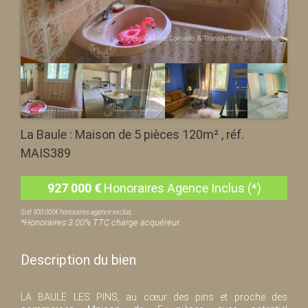
La Baule : Maison de 5 pièces 120m² , réf.
MAIS389
927 000
€
Honoraires Agence Inclus (*)
Soit 900 000€ honoraires agence exclus.
*Honoraires 3.00% TTC charge acquéreur.
Description du bien
LA BAULE LES PINS, au cœur des pins et proche des