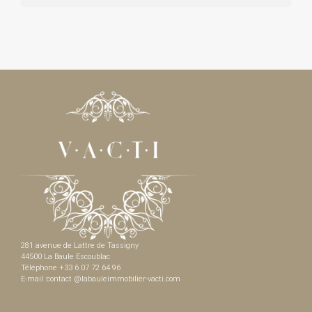
281 avenue de Lattre de Tassigny
44500 La Baule Escoublac
Téléphone +33 6 07 72 64 96
E-mail :contact @labauleimmobilier-vacti.com