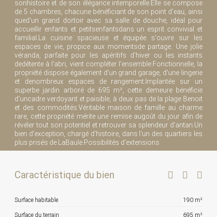
sonhistoire et de son élégance intemporelle.Elle se compose
de 5 chambres, chacune bénéficiant de son point d'eau, ainsi
qued'un grand dortoir avec sa salle de douche, idéal pour
accueillir enfants et petitsenfantsdans un esprit convivial et
familial.La cuisine spacieuse et équipée s'ouvre sur les
espaces de vie, propice aux momentsde partage. Une jolie
véranda, parfaite pour les apéritifs d'hiver ou les instants
dedétente à l'abri, vient compléter l'ensemble.Fonctionnelle, la
propriété dispose également d'un grand garage, d'une lingerie
et denombreux espaces de rangement.Implantée sur un
superbe jardin arboré de 695 m², cette demeure bénéficie
d'uncadre verdoyant et paisible, à deux pas de la plage Benoit
et des commodités.Véritable maison de famille au charme
rare, cette propriété mérite une remise augoût du jour afin de
révéler tout son potentiel et retrouver sa splendeur d'antan.Un
bien d'exception, chargé d'histoire, dans l'un des quartiers les
plus prisés de LaBaule.Possibilités d'extensions
Caractéristique du bien
Surface habitable
190 m²
Surface du terrain
695 m²