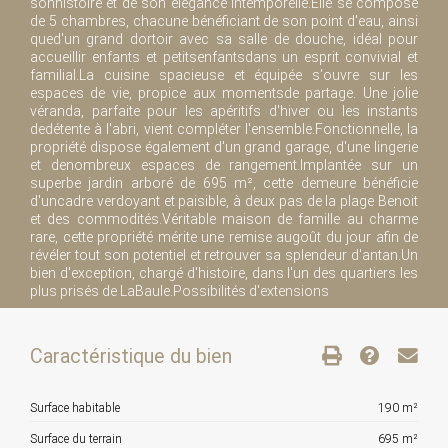
sonhistoire et de son élégance intemporelle.Elle se compose
de 5 chambres, chacune bénéficiant de son point d'eau, ainsi
qued'un grand dortoir avec sa salle de douche, idéal pour
accueillir enfants et petitsenfantsdans un esprit convivial et
familial.La cuisine spacieuse et équipée s'ouvre sur les
espaces de vie, propice aux momentsde partage. Une jolie
véranda, parfaite pour les apéritifs d'hiver ou les instants
dedétente à l'abri, vient compléter l'ensemble.Fonctionnelle, la
propriété dispose également d'un grand garage, d'une lingerie
et denombreux espaces de rangement.Implantée sur un
superbe jardin arboré de 695 m², cette demeure bénéficie
d'uncadre verdoyant et paisible, à deux pas de la plage Benoit
et des commodités.Véritable maison de famille au charme
rare, cette propriété mérite une remise augoût du jour afin de
révéler tout son potentiel et retrouver sa splendeur d'antan.Un
bien d'exception, chargé d'histoire, dans l'un des quartiers les
plus prisés de LaBaule.Possibilités d'extensions
Caractéristique du bien
Surface habitable
190 m²
Surface du terrain
695 m²