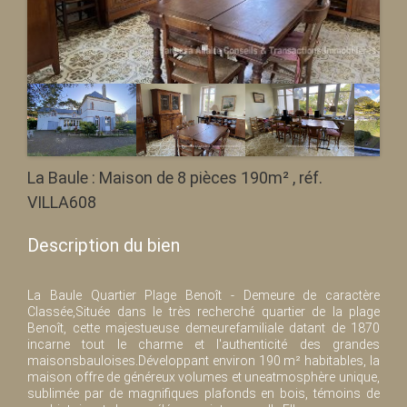
La Baule : Maison de 8 pièces 190m² , réf.
VILLA608
Description du bien
La Baule Quartier Plage Benoît - Demeure de caractère
Classée,Située dans le très recherché quartier de la plage
Benoît, cette majestueuse demeurefamiliale datant de 1870
incarne tout le charme et l'authenticité des grandes
maisonsbauloises.Développant environ 190 m² habitables, la
maison offre de généreux volumes et uneatmosphère unique,
sublimée par de magnifiques plafonds en bois, témoins de