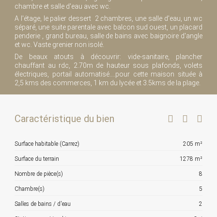
chambre et salle d'eau avec wc.
A l'étage, le palier dessert 2 chambres, une salle d'eau, un wc
séparé, une suite parentale avec balcon sud ouest, un placard
penderie , grand bureau, salle de bains avec baignoire d'angle
et wc. Vaste grenier non isolé.
De beaux atouts à découvrir: vide-sanitaire, plancher
chauffant au rdc, 2.70m de hauteur sous plafonds, volets
électriques, portail automatisé....pour cette maison située à
2,5 kms des commerces, 1 km du lycée et 3.5kms de la plage.
Caractéristique du bien
Surface habitable (Carrez)
205 m²
Surface du terrain
1278 m²
Nombre de pièce(s)
8
Chambre(s)
5
Salles de bains / d'eau
2