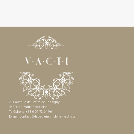
281 avenue de Lattre de Tassigny
44500 La Baule Escoublac
Téléphone +33 6 07 72 64 96
E-mail :contact @labauleimmobilier-vacti.com