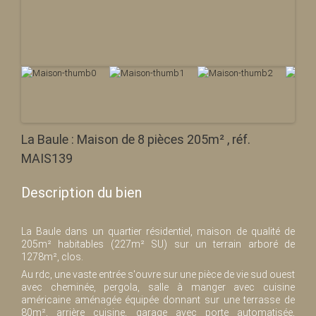
La Baule : Maison de 8 pièces 205m² , réf.
MAIS139
Description du bien
La Baule dans un quartier résidentiel, maison de qualité de
205m² habitables (227m² SU) sur un terrain arboré de
1278m², clos.
Au rdc, une vaste entrée s'ouvre sur une pièce de vie sud ouest
avec cheminée, pergola, salle à manger avec cuisine
américaine aménagée équipée donnant sur une terrasse de
80m², arrière cuisine, garage avec porte automatisée,