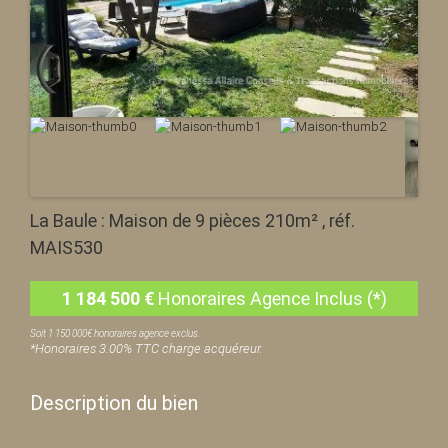
La Baule : Maison de 9 pièces 210m² , réf.
MAIS530
1 184 500
€
Honoraires Agence Inclus (*)
Soit 1 150 000€ honoraires agence exclus.
*Honoraires 3.00% TTC charge acquéreur.
Description du bien