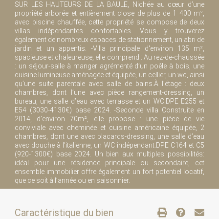
SUR LES HAUTEURS DE LA BAULE, Nichée au cœur d’une
propriété arborée et entièrement close de plus de 1 400 m²,
avec piscine chauffée, cette propriété se compose de deux
villas indépendantes confortables. Vous y trouverez
également de nombreux espaces de stationnement, un abri de
jardin et un appentis. -Villa principale d'environ 135 m²,
spacieuse et chaleureuse, elle comprend : Au rez-de-chaussée
: un séjour-salle à manger agrémenté d’un poêle à bois, une
cuisine lumineuse aménagée et équipée, un cellier, un wc, ainsi
qu’une suite parentale avec salle de bains.À l’étage : deux
chambres, dont l’une avec pièce rangement-dressing, un
bureau, une salle d’eau avec terrasse et un WC.DPE E255 et
E54 (3030-4130€) base 2024. -Seconde villa Construite en
2014, d’environ 70m², elle propose : une pièce de vie
conviviale avec cheminée et cuisine américaine équipée, 2
chambres, dont une avec placards-dressing, une salle d’eau
avec douche à l’italienne, un WC indépendant.DPE C164 et C5
(920-1300€) base 2024. Un bien aux multiples possibilités:
idéal pour une résidence principale ou secondaire, cet
ensemble immobilier offre également un fort potentiel locatif,
que ce soit à l’année ou en saisonnier.
Caractéristique du bien