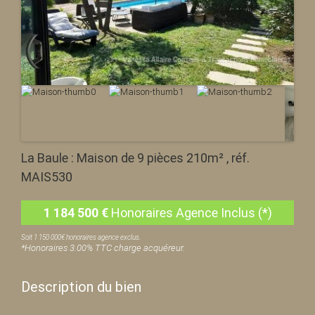
La Baule : Maison de 9 pièces 210m² , réf.
MAIS530
1 184 500
€
Honoraires Agence Inclus (*)
Soit 1 150 000€ honoraires agence exclus.
*Honoraires 3.00% TTC charge acquéreur.
Description du bien