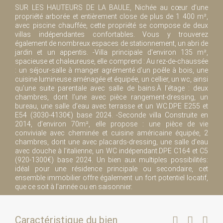
SUR LES HAUTEURS DE LA BAULE, Nichée au cœur d’une
propriété arborée et entièrement close de plus de 1 400 m²,
avec piscine chauffée, cette propriété se compose de deux
villas indépendantes confortables. Vous y trouverez
également de nombreux espaces de stationnement, un abri de
jardin et un appentis. -Villa principale d'environ 135 m²,
spacieuse et chaleureuse, elle comprend : Au rez-de-chaussée
: un séjour-salle à manger agrémenté d’un poêle à bois, une
cuisine lumineuse aménagée et équipée, un cellier, un wc, ainsi
qu’une suite parentale avec salle de bains.À l’étage : deux
chambres, dont l’une avec pièce rangement-dressing, un
bureau, une salle d’eau avec terrasse et un WC.DPE E255 et
E54 (3030-4130€) base 2024. -Seconde villa Construite en
2014, d’environ 70m², elle propose : une pièce de vie
conviviale avec cheminée et cuisine américaine équipée, 2
chambres, dont une avec placards-dressing, une salle d’eau
avec douche à l’italienne, un WC indépendant.DPE C164 et C5
(920-1300€) base 2024. Un bien aux multiples possibilités:
idéal pour une résidence principale ou secondaire, cet
ensemble immobilier offre également un fort potentiel locatif,
que ce soit à l’année ou en saisonnier.
Caractéristique du bien