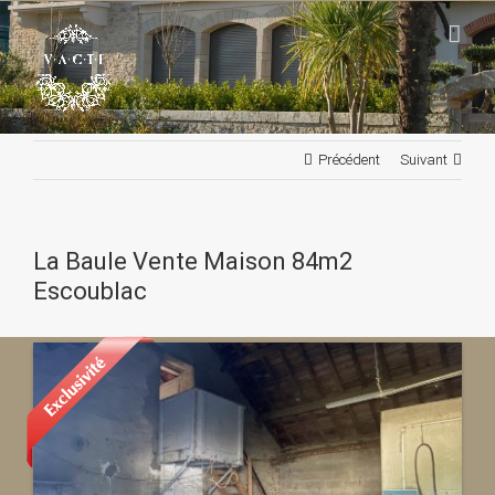
Passer
au
contenu
Précédent
Suivant
La Baule Vente Maison 84m2
Escoublac