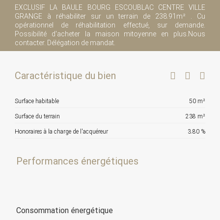
EXCLUSIF LA BAULE BOURG ESCOUBLAC CENTRE VILLE
GRANGE à réhabiliter sur un terrain de 238.91m² . Cu
opérationnel de réhabilitation effectué, sur demande.
Possibilité d'acheter la maison mitoyenne en plus.Nous
contacter. Délégation de mandat.
Caractéristique du bien
Surface habitable
50 m²
Surface du terrain
238 m²
Honoraires à la charge de l'acquéreur
3.80 %
Performances énergétiques
Consommation énergétique