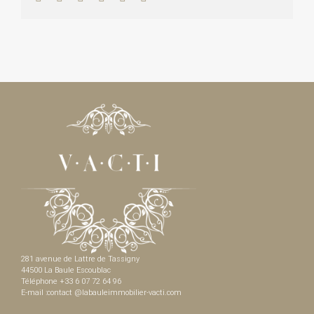
281 avenue de Lattre de Tassigny
44500 La Baule Escoublac
Téléphone +33 6 07 72 64 96
E-mail :contact @labauleimmobilier-vacti.com