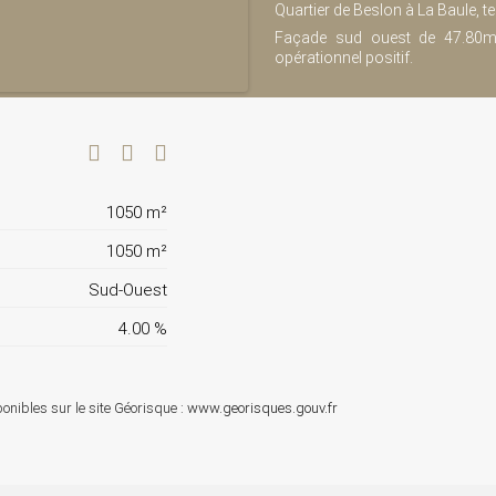
Quartier de Beslon à La Baule, te
Façade sud ouest de 47.80m, 
opérationnel positif.
1050 m²
1050 m²
Sud-Ouest
4.00 %
onibles sur le site Géorisque :
www.georisques.gouv.fr