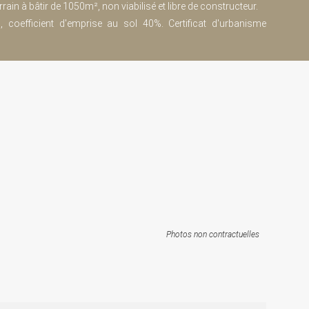
rrain à bâtir de 1050m², non viabilisé et libre de constructeur.
coefficient d'emprise au sol 40%. Certificat d'urbanisme
Photos non contractuelles