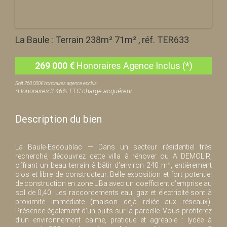
La Baule : Terrain 238m² 71m² , réf. TER633
269 000
€
Honoraires Agence Inclus (*)
Soit 260 000€ honoraires agence exclus.
*Honoraires 3.46% TTC charge acquéreur.
Description du bien
La Baule-Escoublac — Dans un secteur résidentiel très
recherché, découvrez cette villa à rénover ou A DEMOLIR,
offrant un beau terrain à bâtir d’environ 240 m², entièrement
clos et libre de constructeur. Belle exposition et fort potentiel
de construction en zone UBa avec un coefficient d’emprise au
sol de 0,40. Les raccordements eau, gaz et électricité sont à
proximité immédiate (maison déjà reliée aux réseaux).
Présence également d’un puits sur la parcelle. Vous profiterez
d’un environnement calme, pratique et agréable : lycée à