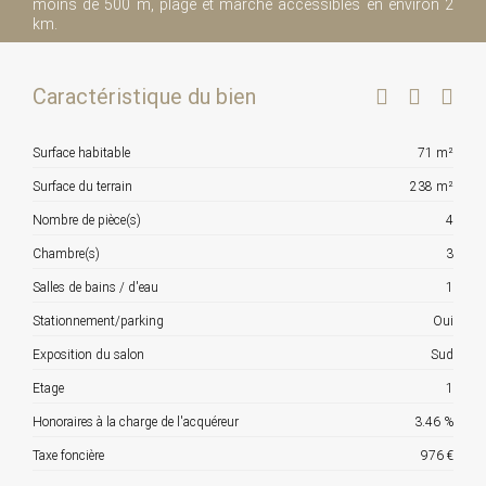
moins de 500 m, plage et marché accessibles en environ 2
km.
Caractéristique du bien
Surface habitable
71 m²
Surface du terrain
238 m²
Nombre de pièce(s)
4
Chambre(s)
3
Salles de bains / d'eau
1
Stationnement/parking
Oui
Exposition du salon
Sud
Etage
1
Honoraires à la charge de l'acquéreur
3.46 %
Taxe foncière
976 €