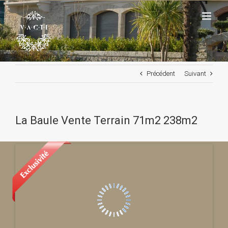
Passer
au
contenu
Précédent
Suivant
La Baule Vente Terrain 71m2 238m2