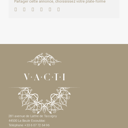
Partager cette annonce, choississez votre plate-forme
Facebook
Twitter
LinkedIn
WhatsApp
Pinterest
Email
281 avenue de Lattre de Tassigny
44500 La Baule Escoublac
Téléphone +33 6 07 72 64 96