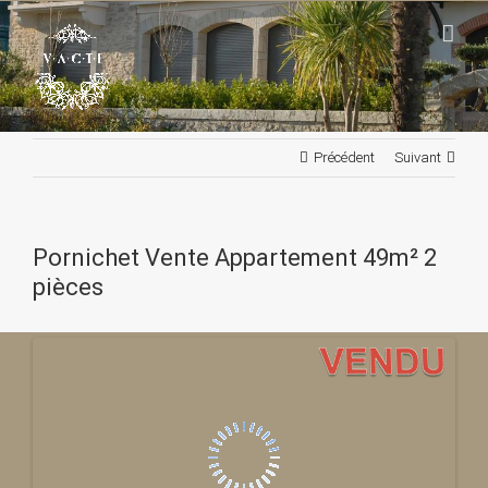
Passer
au
contenu
Précédent
Suivant
Pornichet Vente Appartement 49m² 2
pièces