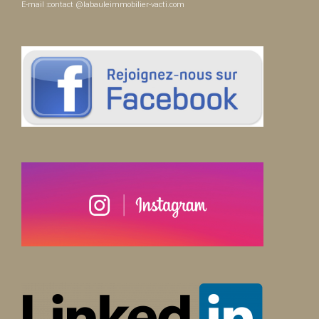
E-mail :contact @labauleimmobilier-vacti.com