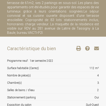
terrasse de 61m2, ses 2 parkings en sous-sol. Les plans des
appartements ont été étudiés pour garantir des espaces de vie
lumineux grâce à leurs orientations soignées.Le séjour
convivial et sa cuisine ouverte disposent d’une terrasse
ensoleillée. Copropriété de 83 lots stationnements inclus,
honoraires charge vendeur. La maquette de la résidence est
visible sur RDV au 281 avenue de Latrre de Tassigny à La
Baule, bureau VACTI-P2I.
Caractéristique du bien
Programme neuf : 1ier semestre 2022
Surface habitable (Carrez)
112 m²
Nombre de pièce(s)
4
Chambre(s)
3
Salles de bains / d'eau
2
Stationnement/parking
Oui
Exposition du salon
Sud-Ouest