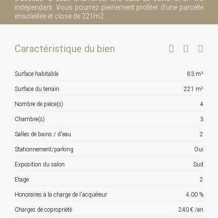
indépendant. Vous pourrez pleinement profiter d'une parcelle
ensoleillée et close de 221m2.
Caractéristique du bien
Surface habitable
83 m²
Surface du terrain
221 m²
Nombre de pièce(s)
4
Chambre(s)
3
Salles de bains / d'eau
2
Stationnement/parking
Oui
Exposition du salon
Sud
Etage
2
Honoraires à la charge de l'acquéreur
4.00 %
Charges de copropriété
240 € /an