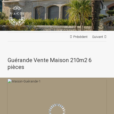
Passer
au
contenu
Précédent
Suivant
Guérande Vente Maison 210m2 6
pièces