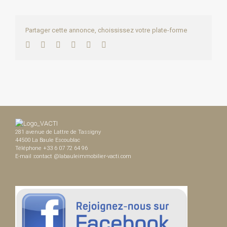
Partager cette annonce, choississez votre plate-forme
Facebook
Twitter
LinkedIn
WhatsApp
Pinterest
Email
281 avenue de Lattre de Tassigny
44500 La Baule Escoublac
Téléphone +33 6 07 72 64 96
E-mail :contact @labauleimmobilier-vacti.com