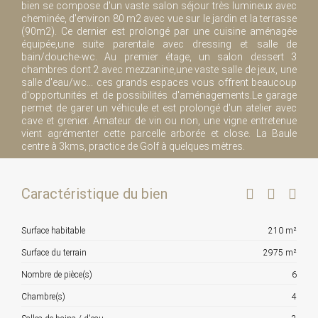
bien se compose d'un vaste salon séjour très lumineux avec
cheminée, d'environ 80 m2 avec vue sur le jardin et la terrasse
(90m2). Ce dernier est prolongé par une cuisine aménagée
équipée,une suite parentale avec dressing et salle de
bain/douche-wc. Au premier étage, un salon dessert 3
chambres dont 2 avec mezzanine,une vaste salle de jeux, une
salle d'eau/wc... ces grands espaces vous offrent beaucoup
d'opportunités et de possibilités d'aménagements.Le garage
permet de garer un véhicule et est prolongé d'un atelier avec
cave et grenier. Amateur de vin ou non, une vigne entretenue
vient agrémenter cette parcelle arborée et close. La Baule
centre à 3kms, practice de Golf à quelques mètres.
Caractéristique du bien
Surface habitable
210 m²
Surface du terrain
2975 m²
Nombre de pièce(s)
6
Chambre(s)
4