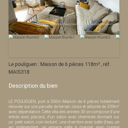
Le pouliguen : Maison de 6 pièces 118m² , réf.
MAIS318
Description du bien
LE POULIGUEN, port à 500m Maison de 6 pièces totalement
rénovée sur une parcelle de terrain close et arborée de 339m²
avec dépendance. Cette villa des années 30 se compose d'une
entrée avec placard, d'un salon avec cheminée donnant sur
un `petit salon, coin lecture`, une chambre avec salle d'eau, un
wc indépendant, un espace salle à manger avec cuisine