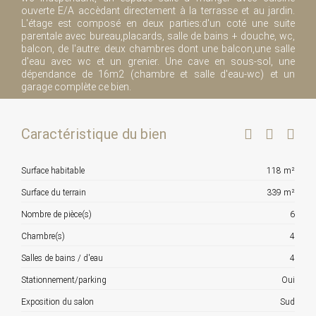
ouverte E/A accèdant directement à la terrasse et au jardin.
L'étage est composé en deux parties:d'un coté une suite
parentale avec bureau,placards, salle de bains + douche, wc,
balcon, de l'autre: deux chambres dont une balcon,une salle
d'eau avec wc et un grenier. Une cave en sous-sol, une
dépendance de 16m2 (chambre et salle d'eau-wc) et un
garage complète ce bien.
Caractéristique du bien
Surface habitable
118 m²
Surface du terrain
339 m²
Nombre de pièce(s)
6
Chambre(s)
4
Salles de bains / d'eau
4
Stationnement/parking
Oui
Exposition du salon
Sud