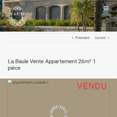
Passer
au
contenu
Précédent
Suivant
La Baule Vente Appartement 26m² 1
pièce