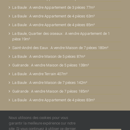
La Baule : A vendre Appartement de 3 pièces 77m²
La Baule : A vendre Appartement de 4 pièces 63m²
La Baule : A vendre Appartement de 4 pièces 85m²
La Baule, Quartier des oiseaux : A vendre Appartement de 1
pièce 19m²
Saint-André des Eaux : A vendre Maison de 7 pièces 180m²
La Baule : A vendre Maison de 5 pièces 87m²
Guérande : A vendre Maison de 5 pièces 138m²
La Baule : A vendre Terrain 407m²
La Baule : A vendre Maison de 7 pièces 142m²
Guérande : A vendre Maison de 7 pièces 185m²
La Baule : A vendre Appartement de 4 pièces 83m²
Nous utilisons des cookies pour vous
garantir la meilleure expérience sur notre
site. Si vous continuez à utiliser ce dernier,