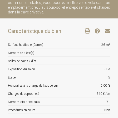
communes refaites, vous pourrez mettre votre vélo dans un
emplacement prévu au sous-sol et entreposer table et chaises
dans la cave privative.
Caractéristique du bien
Surface habitable (Carrez)
26 m²
Nombre de pièce(s)
1
Salles de bains / d'eau
1
Exposition du salon
Sud
Etage
5
Honoraires à la charge de l'acquéreur
5.00 %
Charges de copropriété
540 € /an
Nombre lots principaux
71
Procédures en cours
Non