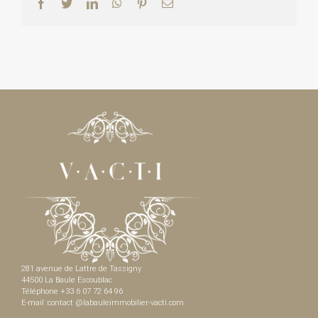
Facebook
Twitter
LinkedIn
WhatsApp
Pinterest
Email
281 avenue de Lattre de Tassigny
44500 La Baule Escoublac
Téléphone +33 6 07 72 64 96
E-mail :contact @labauleimmobilier-vacti.com