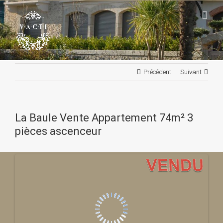
Passer
au
contenu
Précédent
Suivant
La Baule Vente Appartement 74m² 3
pièces ascenceur