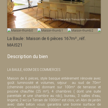
La Baule : Maison de 6 pièces 167m² , réf.
MAIS21
Description du bien
LA BAULE, 600M DES COMMERCES
Maison de 6 pièces, style basque entièrement rénovée avec
goût: luminosité et volumes, séjour au sud de 70m²
(cheminée possible) donnant sur 100m² de terrasse et
piscine chauffée (25 m²), 4 chambres ( dont une suite
parentale et une chambre au rdc), bureau, 3 salles d'eau,
lingerie, 2 wc.Le Terrain de 1000m² est clos, un Abri de jardin
avec dalle béton vous garantira une bonne surface de