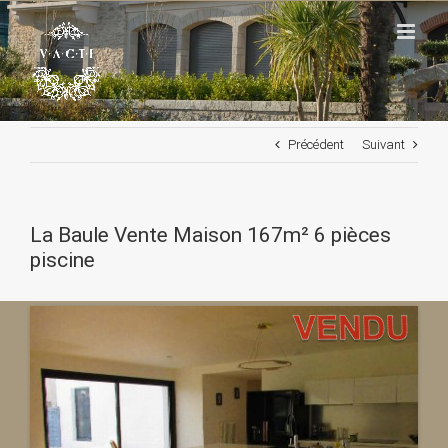
Passer
au
contenu
Précédent
Suivant
La Baule Vente Maison 167m² 6 pièces
piscine