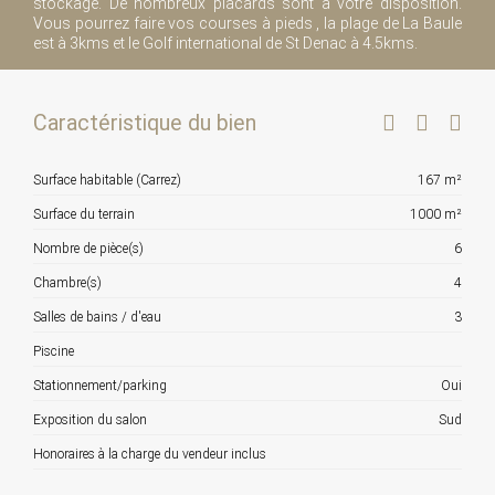
stockage. De nombreux placards sont à votre disposition.
Vous pourrez faire vos courses à pieds , la plage de La Baule
est à 3kms et le Golf international de St Denac à 4.5kms.
Caractéristique du bien
Surface habitable (Carrez)
167 m²
Surface du terrain
1000 m²
Nombre de pièce(s)
6
Chambre(s)
4
Salles de bains / d'eau
3
Piscine
Stationnement/parking
Oui
Exposition du salon
Sud
Honoraires à la charge du vendeur inclus