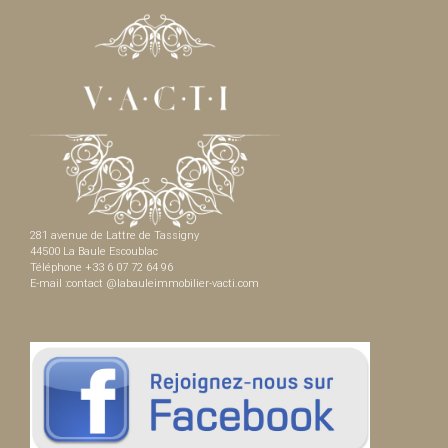
281 avenue de Lattre de Tassigny
44500 La Baule Escoublac
Téléphone +33 6 07 72 64 96
E-mail :contact @labauleimmobilier-vacti.com