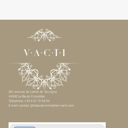
281 avenue de Lattre de Tassigny
44500 La Baule Escoublac
Téléphone +33 6 07 72 64 96
E-mail :contact @labauleimmobilier-vacti.com