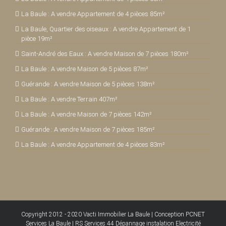
La Baule : A vendre Appartement de 4 pièces 85m²
La Baule, Quartier des oiseaux : A vendre Appartement de 1
pièce 19m²
Saint-André des Eaux : A vendre Maison de 7 pièces 180m²
La Baule : A vendre Maison de 5 pièces 87m²
Guérande : A vendre Maison de 5 pièces 138m²
La Baule : A vendre Terrain 407m²
La Baule : A vendre Maison de 7 pièces 142m²
Guérande : A vendre Maison de 7 pièces 185m²
La Baule : A vendre Appartement de 4 pièces 83m²
Copyright 2012 - 2020
Vacti Immobilier La Baule
|
Conception PCNET
Services La Baule
|
RS Services 44 Dépannage instalation Electricité