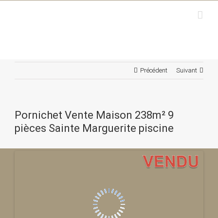
Passer
au
contenu
Précédent
Suivant
Pornichet Vente Maison 238m² 9
pièces Sainte Marguerite piscine