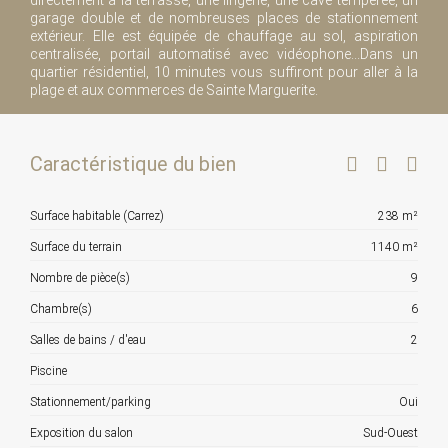
directement à la terrasse, une lingerie, une cave tempérée, un
garage double et de nombreuses places de stationnement
extérieur. Elle est équipée de chauffage au sol, aspiration
centralisée, portail automatisé avec vidéophone...Dans un
quartier résidentiel, 10 minutes vous suffiront pour aller à la
plage et aux commerces de Sainte Marguerite.
Caractéristique du bien
Surface habitable (Carrez)
238 m²
Surface du terrain
1140 m²
Nombre de pièce(s)
9
Chambre(s)
6
Salles de bains / d'eau
2
Piscine
Stationnement/parking
Oui
Exposition du salon
Sud-Ouest