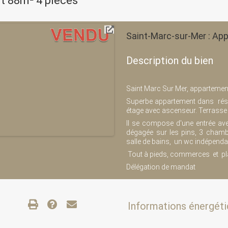
t 88m² 4 pièces
Saint-Marc-sur-Mer : App
Description du bien
Saint Marc Sur Mer, appartement
Superbe appartement dans rési
étage avec ascenseur. Terrasse 
Il se compose d'une entrée av
dégagée sur les pins, 3 chamb
salle de bains, un wc indépend
Tout à pieds, commerces et pl
Délégation de mandat
Informations énergéti