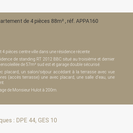
artement de 4 pièces 88m² , réf. APPA160
 4 pièces centre ville dans une résidence récente
dence de standing RT 2012 BBC situé au troisième et dernier
ensoleillée de 57m² sud est et garage double sécurisé.
ec placard, un salon/séjour accédant à la terrasse avec vue
res (accès terrasse) une avec placard, une salle d’eau, une
ant.
age de Monsieur Hulot à 200m.
ques : DPE 44, GES 10