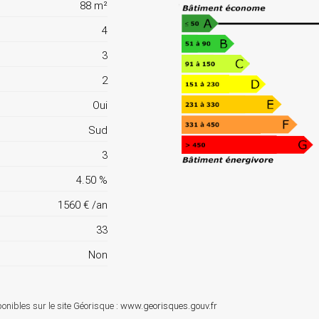
88 m²
4
3
2
Oui
Sud
3
4.50 %
1560 € /an
33
Non
onibles sur le site Géorisque :
www.georisques.gouv.fr